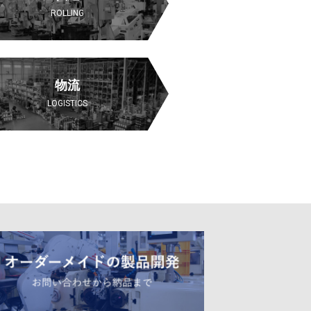
ROLLING
物流
LOGISTICS