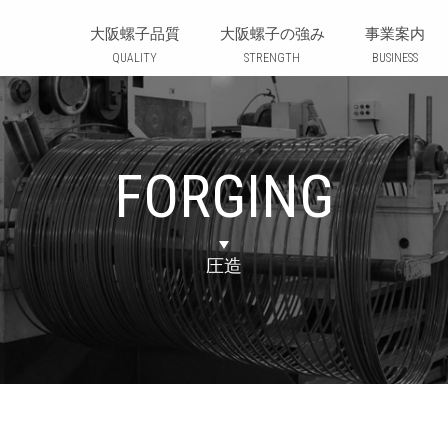
株式会社 大阪螺子製作所 | OSAKARASHI 
大阪螺子品質
大阪螺子の強み
事業案内
QUALITY
STRENGTH
BUSINESS
FORGING
圧造