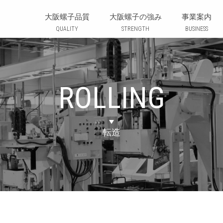
株式会社 大阪螺子製作所 | OSAKARASHI 
大阪螺子品質
大阪螺子の強み
事業案内
QUALITY
STRENGTH
BUSINESS
ROLLING
転造