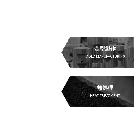
金型製作
MOLD MANUFACTURING
熱処理
HEAT TREATMENT